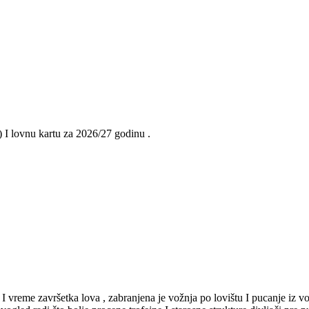
) I lovnu kartu za 2026/27 godinu .
I vreme završetka lova , zabranjena je vožnja po lovištu I pucanje iz v