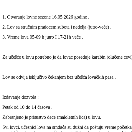
1. Otvaranje lovne sezone 16.05.2026 godine .
2. Lov sa stručnim pratiocem subota i nedelja (jutro-veče) .
3. Vreme lova 05-09 h jutro I 17-21h veče .
Za učešće u lovu potrebno je da lovac poseduje karabin (olučene cevi
Lov se odvija isključivo čekanjem bez učešća lovačkih pasa .
Izdavanje dozvola :
Petak od 10 do 14 časova .
Zabranjeno je prisustvo dece (maloletnih lica) u lovu.
Svi lovci, učesnici lova na srndaća su dužni da poštuju vreme početka 