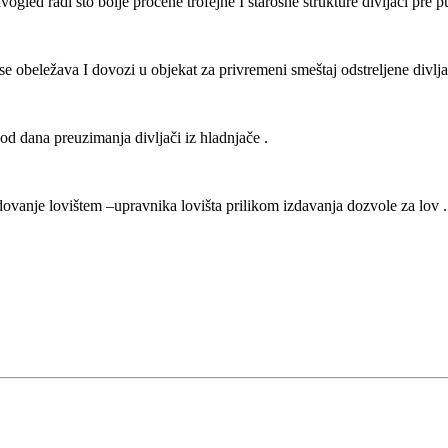
ogled radi što bolje procene trofejne I starosne strukture divljači pre p
e obeležava I dovozi u objekat za privremeni smeštaj odstreljene divljači
od dana preuzimanja divljači iz hladnjače .
zdovanje lovištem –upravnika lovišta prilikom izdavanja dozvole za lov .