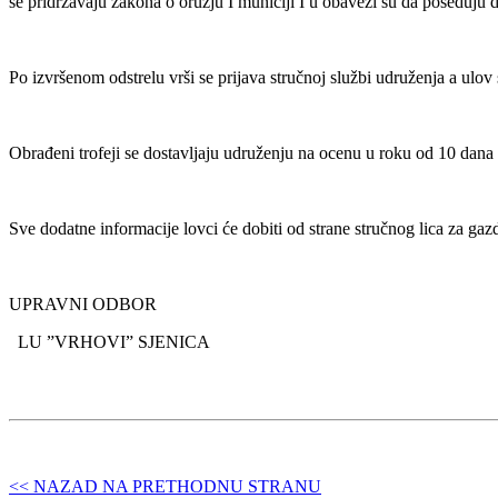
se pridržavaju zakona o oružju I municiji I u obavezi su da poseduju dv
Po izvršenom odstrelu vrši se prijava stručnoj službi udruženja a ulov s
Obrađeni trofeji se dostavljaju udruženju na ocenu u roku od 10 dana 
Sve dodatne informacije lovci će dobiti od strane stručnog lica za ga
UPRAVNI ODBOR
LU ”VRHOVI” SJENICA
<< NAZAD NA PRETHODNU STRANU