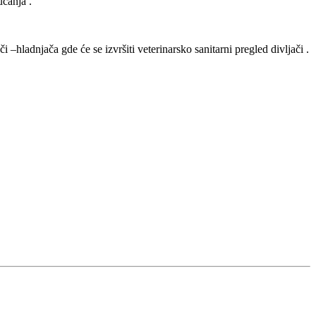
ucanja .
 –hladnjača gde će se izvršiti veterinarsko sanitarni pregled divljači .