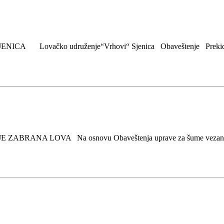
e SJENICA Lovačko udruženje“Vrhovi“ Sjenica Obaveštenje Prekid 
OVA Na osnovu Obaveštenja uprave za šume vezano za postupa