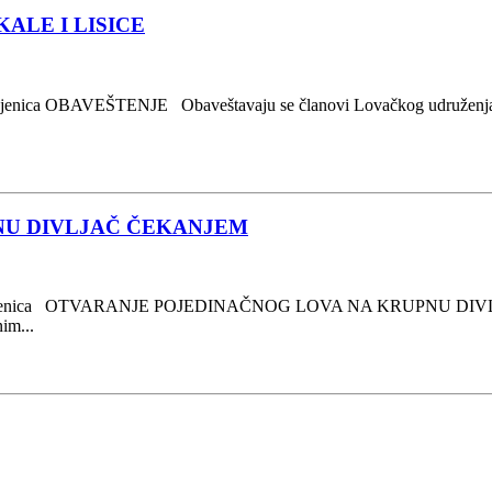
ALE I LISICE
Sjenica OBAVEŠTENJE Obaveštavaju se članovi Lovačkog udruženja “
NU DIVLJAČ ČEKANJEM
5.godina Sjenica OTVARANJE POJEDINAČNOG LOVA NA KRUPNU 
čnim...