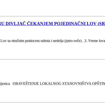
U DIVLJAČ ČEKANJEM POJEDINAČNI LOV (S
Lov sa stručnim pratiocem subota i nedelja (jutro-veče) . 3. Vreme lov
2026.godina Sjenica OBAVEŠTENJE LOKALNOG STANOVNIŠTVA 