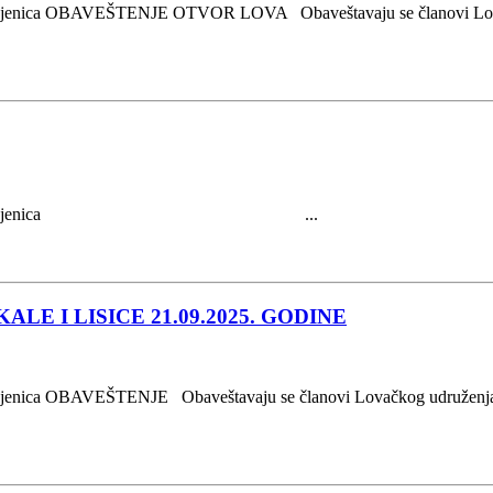
ina Sjenica OBAVEŠTENJE OTVOR LOVA Obaveštavaju se članovi L
5 09.10.2025.godina Sjenica ...
LE I LISICE 21.09.2025. GODINE
Sjenica OBAVEŠTENJE Obaveštavaju se članovi Lovačkog udruženja “